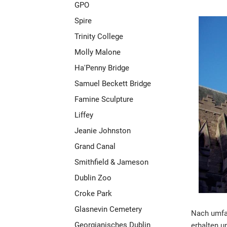
GPO
Spire
Trinity College
Molly Malone
Ha'Penny Bridge
Samuel Beckett Bridge
Famine Sculpture
Liffey
Jeanie Johnston
Grand Canal
Smithfield & Jameson
Dublin Zoo
Croke Park
Glasnevin Cemetery
Nach umfan
Georgianisches Dublin
erhalten u