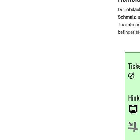
Der
obdac
Schmalz
, 
Toronto au
befindet s
Tick
Hin