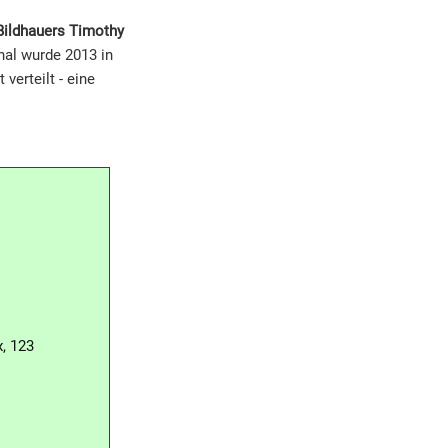
Bildhauers Timothy
nal wurde 2013 in
verteilt - eine
x, 123