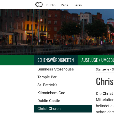
Dublin
Paris
Berlin
SEHENSWÜRDIGKEITEN
AUSFLÜGE / UMGEB
Guinness Storehouse
Startseite
>
S
Chris
Temple Bar
St. Patrick's
Kilmainham Gaol
Die
Christ
Mittelalte
Dublin Castle
befindet s
Christ Church
schon dama