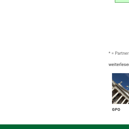
* = Partner
weiterlese
GPO