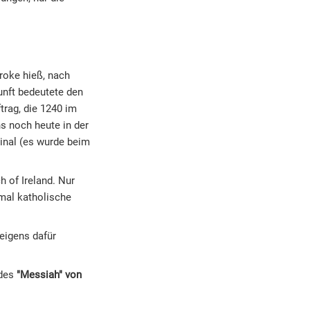
broke hieß, nach
unft bedeutete den
trag, die 1240 im
ns noch heute in der
ginal (es wurde beim
h of Ireland. Nur
mal katholische
n eigens dafür
 des
"Messiah" von