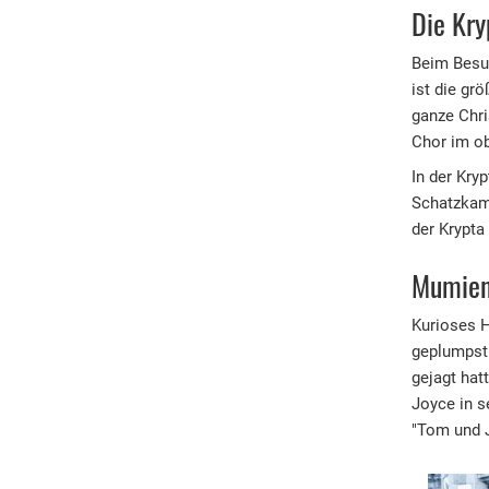
Die Kry
Beim Besuc
ist die gr
ganze Chri
Chor im ob
In der Kry
Schatzkamm
der Krypta
Mumien
Kurioses H
geplumpst 
gejagt hat
Joyce in 
"Tom und J