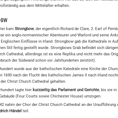
vollständig aus dem Mittelalter erhalten.
bow
lter kam
Strongbow
, der eigentlich Richard de Clare, 2. Earl of Pem
 war ein anglo-normannischer Abenteurer und Warlord und seine Ank
 Englischen Einflüsse in Irland. Strongbow gab die Kathedrale in Auf
hen Stil fertig gestellt wurde. Strongbows Grab befindet sich übrige
rch Cathedral, allerdings ist es eine Replika und nicht mehr das Ori
ruch der Südwand schon vor Jahrhunderten zerstört).
hundert wurde aus der katholischen Katedrale eine Kirche der Churc
n 1690 nach der Flucht des katholischen James II nach Irland noch
der Christ Church Cathedral gehalten.
rhundert tagte hier
kurzzeitig das Parlament und Gerichte
, bis sie i
e Gebäude (Four Courts sowie Chichester House) umzogen.
42 nahm der Chor der Christ Church Cathedral an der Uraufführung
drich Händel
teil.