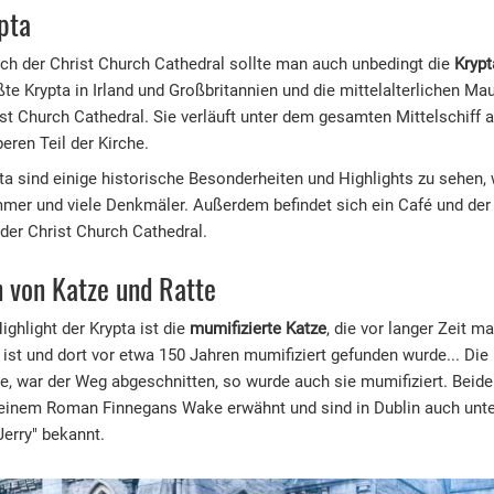
pta
h der Christ Church Cathedral sollte man auch unbedingt die
Krypt
ößte Krypta in Irland und Großbritannien und die mittelalterlichen Ma
st Church Cathedral. Sie verläuft unter dem gesamten Mittelschiff 
eren Teil der Kirche.
pta sind einige historische Besonderheiten und Highlights zu sehen, 
er und viele Denkmäler. Außerdem befindet sich ein Café und der 
 der Christ Church Cathedral.
 von Katze und Ratte
ighlight der Krypta ist die
mumifizierte Katze
, die vor langer Zeit ma
ist und dort vor etwa 150 Jahren mumifiziert gefunden wurde... Die
te, war der Weg abgeschnitten, so wurde auch sie mumifiziert. Bei
seinem Roman Finnegans Wake erwähnt und sind in Dublin auch unt
erry" bekannt.